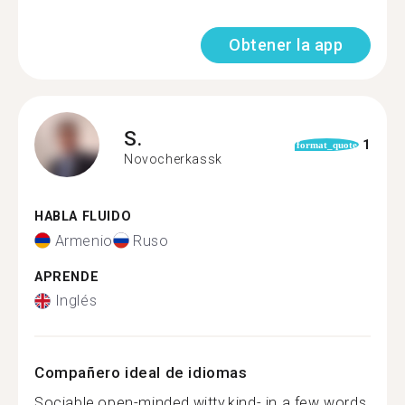
Obtener la app
S.
1
format_quote
Novocherkassk
HABLA FLUIDO
Armenio
Ruso
APRENDE
Inglés
Compañero ideal de idiomas
Sociable,open-minded,witty,kind- in a few words