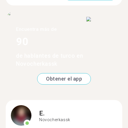
Encuentra más de
90
de hablantes de turco en
Novocherkassk
Obtener el app
E.
Novocherkassk