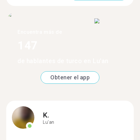
Encuentra más de
147
de hablantes de turco en Lu'an
Obtener el app
K.
Lu'an