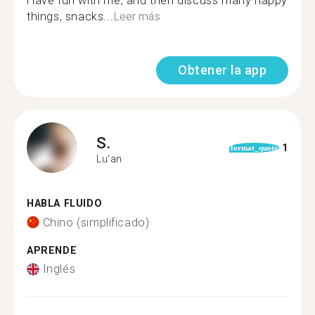
Have fun with me, and then discuss many happy
things, snacks...
Leer más
Obtener la app
S.
1
format_quote
Lu'an
HABLA FLUIDO
Chino (simplificado)
APRENDE
Inglés