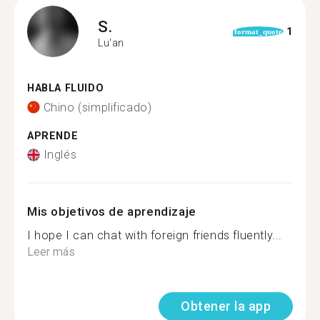
S.
1
format_quote
Lu'an
HABLA FLUIDO
Chino (simplificado)
APRENDE
Inglés
Mis objetivos de aprendizaje
I hope I can chat with foreign friends fluently...
Leer más
Obtener la app