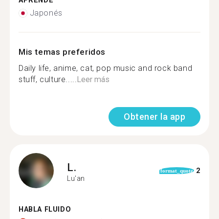
APRENDE
Japonés
Mis temas preferidos
Daily life, anime, cat, pop music and rock band
stuff, culture.....
Leer más
Obtener la app
L.
2
format_quote
Lu'an
HABLA FLUIDO