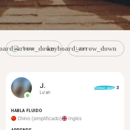
oard_arrow_down
keyboard_arrow_down
Turco
Lu'an
J.
3
format_quote
Lu'an
HABLA FLUIDO
Chino (simplificado)
Inglés