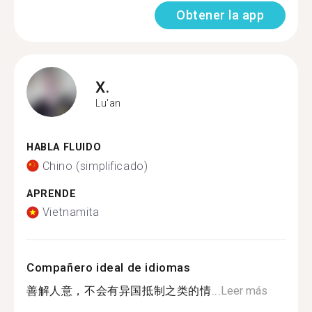
Obtener la app
X.
Lu'an
HABLA FLUIDO
Chino (simplificado)
APRENDE
Vietnamita
Compañero ideal de idiomas
善解人意，不会有异国抵制之类的情...
Leer más