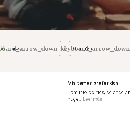
board_arrow_down
keyboard_arrow_down
Turco
Guang'an
Mis temas preferidos
I am into politics, science a
huge...
Leer más