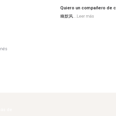
Quiero un compañero de c
幽默风...
Leer más
onés
más de