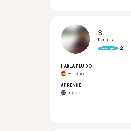
S.
Denpasar
2
format_quote
HABLA FLUIDO
Español
APRENDE
Inglés