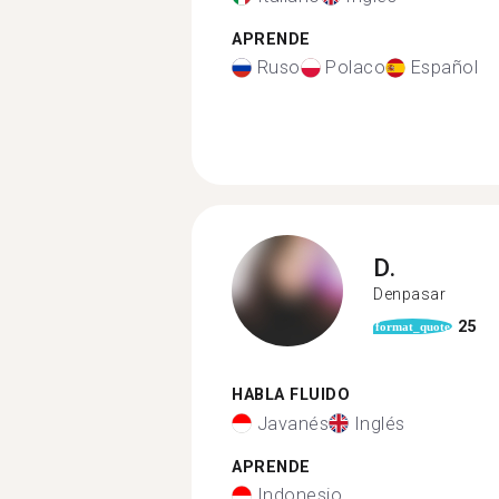
APRENDE
Ruso
Polaco
Español
D.
Denpasar
25
format_quote
HABLA FLUIDO
Javanés
Inglés
APRENDE
Indonesio