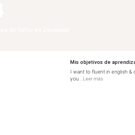
4
tes de turco en Denpasar
Mis objetivos de aprendiz
I want to fluent in english 
you...
Leer más