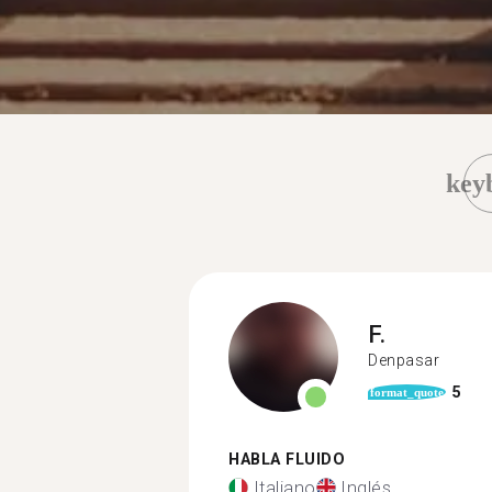
key
F.
Denpasar
5
format_quote
HABLA FLUIDO
Italiano
Inglés