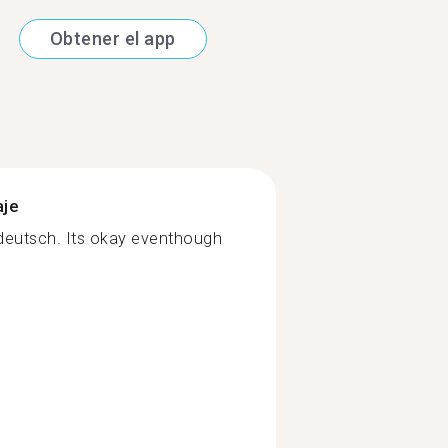
Obtener el app
aje
& deutsch. Its okay eventhough