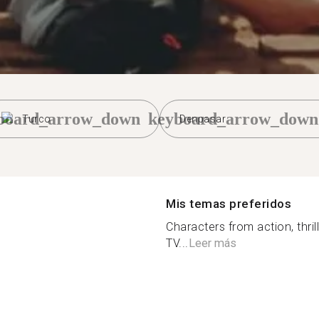
board_arrow_down
keyboard_arrow_down
Turco
Denpasar
Mis temas preferidos
Characters from action, thril
TV...
Leer más