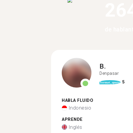
26
de hablan
B.
Denpasar
5
format_quote
HABLA FLUIDO
Indonesio
APRENDE
Inglés