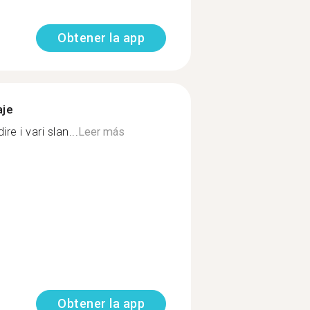
Obtener la app
aje
e i vari slan...
Leer más
Obtener la app