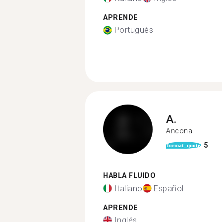
APRENDE
Portugués
A.
Ancona
5
format_quote
HABLA FLUIDO
Italiano
Español
APRENDE
Inglés