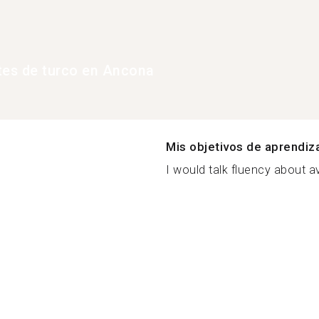
tes de turco en Ancona
Mis objetivos de aprendiz
I would talk fluency about av