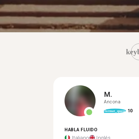
key
M.
Ancona
10
format_quote
HABLA FLUIDO
Italiano
Inglés