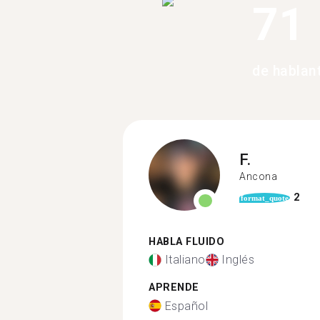
71
de hablan
F.
Ancona
2
format_quote
HABLA FLUIDO
Italiano
Inglés
APRENDE
Español