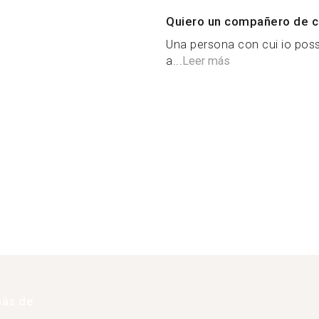
Quiero un compañero de c
Una persona con cui io possa
a...
Leer más
más de