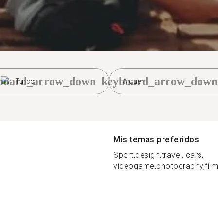
board_arrow_down
keyboard_arrow_down
Turco
Alguer
Mis temas preferidos
Sport,design,travel, cars,
videogame,photography,film,s