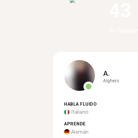
43
de hablan
A.
Alghero
HABLA FLUIDO
Italiano
APRENDE
Alemán