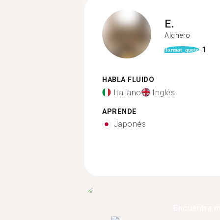
E.
Alghero
1
format_quote
HABLA FLUIDO
Italiano
Inglés
APRENDE
Japonés
Encuentra 