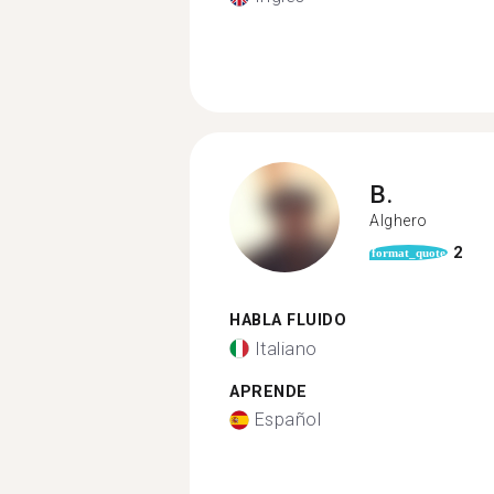
B.
Alghero
2
format_quote
HABLA FLUIDO
Italiano
APRENDE
Español