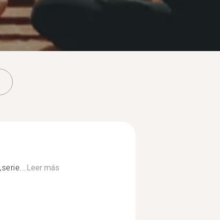
erie...
Leer más