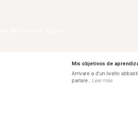
tes de turco en Alguer
Mis objetivos de aprendiz
Arrivare a d’un livello abbas
parlare...
Leer más