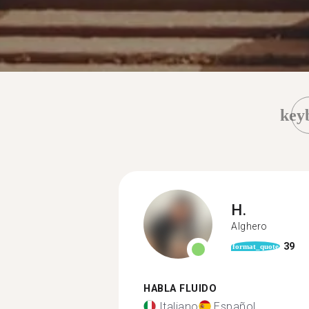
key
H.
Alghero
39
format_quote
HABLA FLUIDO
Italiano
Español