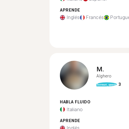
APRENDE
Inglés
Francés
Portugu
M.
Alghero
3
format_quote
HABLA FLUIDO
Italiano
APRENDE
Inglés