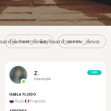
oard_arrow_down
keyboard_arrow_down
Español
Ussuriisk
Z.
NEW
Ussuriysk
HABLA FLUIDO
Ruso
Francés