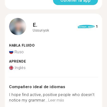
Obtener la app
E.
1
format_quote
Ussuriysk
HABLA FLUIDO
Ruso
APRENDE
Inglés
Compañero ideal de idiomas
I hope find active, positive people who doesn't
notice my grammar...
Leer más