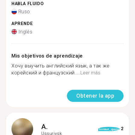
HABLA FLUIDO
Ruso
APRENDE
Inglés
Mis objetivos de aprendizaje
Хочу выучить английский язык, а так же
корейский и французский....
Leer más
Obtener la app
A.
2
format_quote
Ussuriysk