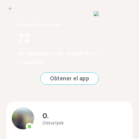
Encuentra más de
72
de hablantes de español en
Ussuriisk
Obtener el app
O.
Ussuriysk