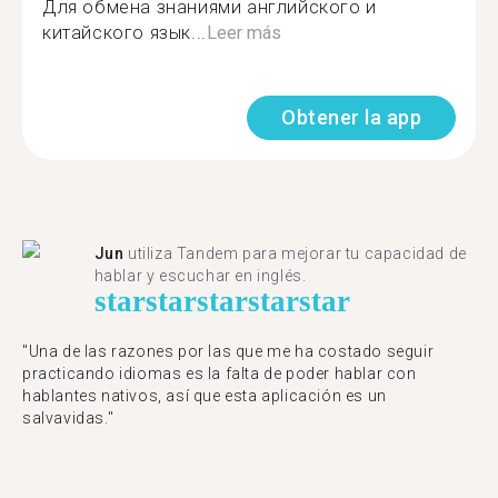
Для обмена знаниями английского и
китайского язык...
Leer más
Obtener la app
Jun
utiliza Tandem para mejorar tu capacidad de
hablar y escuchar en inglés.
star
star
star
star
star
"Una de las razones por las que me ha costado seguir
practicando idiomas es la falta de poder hablar con
hablantes nativos, así que esta aplicación es un
salvavidas."