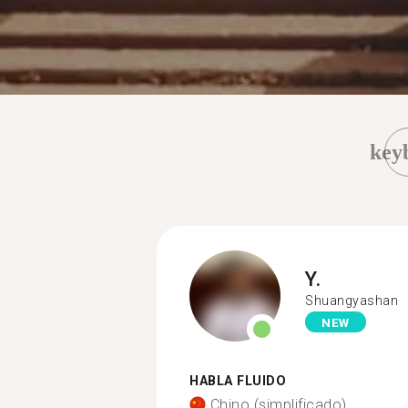
key
Y.
Shuangyashan
NEW
HABLA FLUIDO
Chino (simplificado)