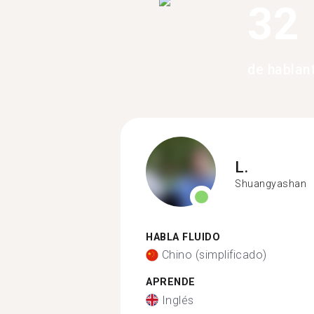
32
de hablan
L.
Shuangyashan
HABLA FLUIDO
Chino (simplificado)
APRENDE
Inglés