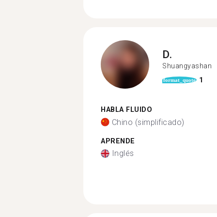
D.
Shuangyashan
1
format_quote
HABLA FLUIDO
Chino (simplificado)
APRENDE
Inglés