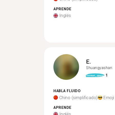
APRENDE
Inglés
E.
Shuangyashan
1
format_quote
HABLA FLUIDO
Chino (simplificado)
Emoji
APRENDE
Inglés