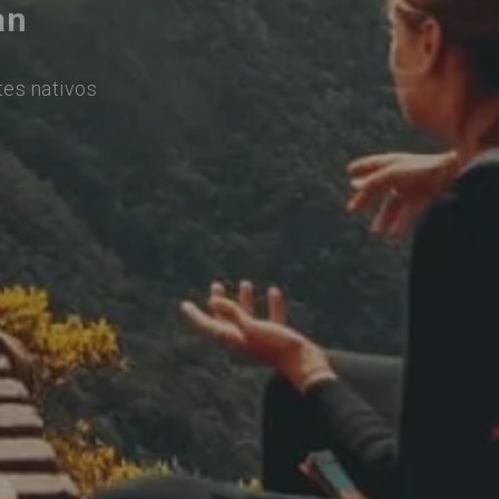
an
tes nativos