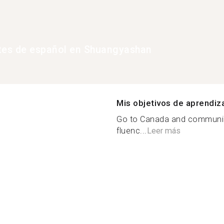
tes de español en Shuangyashan
Mis objetivos de aprendiz
Go to Canada and communica
fluenc...
Leer más