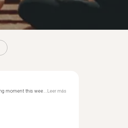
ng moment this wee...
Leer más