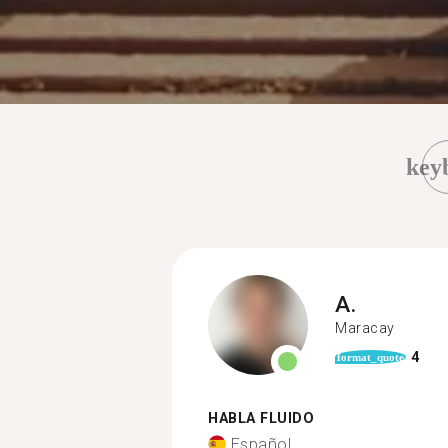
key
A.
Maracay
4
format_quote
HABLA FLUIDO
Español