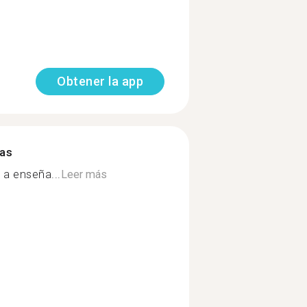
Obtener la app
mas
 a enseña...
Leer más