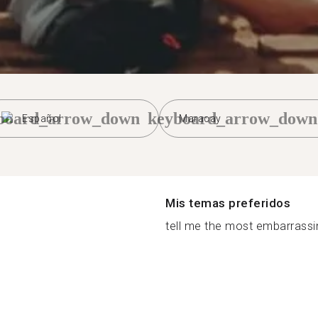
board_arrow_down
keyboard_arrow_down
Español
Maracay
Mis temas preferidos
tell me the most embarrassi