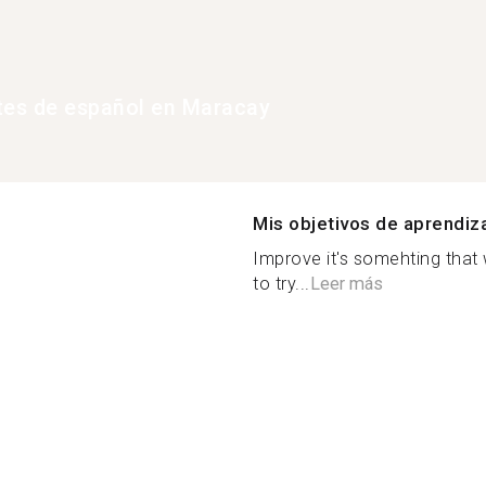
tes de español en Maracay
Mis objetivos de aprendiz
Improve it's somehting that
to try...
Leer más