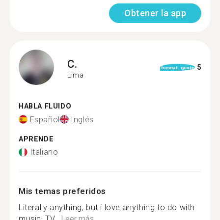
Obtener la app
C.
5
format_quote
Lima
HABLA FLUIDO
Español
Inglés
APRENDE
Italiano
Mis temas preferidos
Literally anything, but i love anything to do with
music, TV...
Leer más