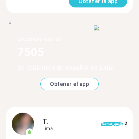
Obtener la app
Encuentra más de
7505
de hablantes de español en Lima
Obtener el app
T.
2
format_quote
Lima