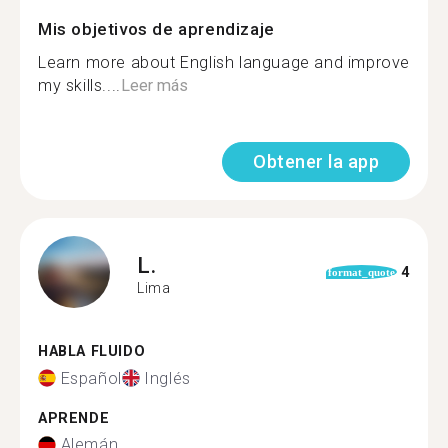
Mis objetivos de aprendizaje
Learn more about English language and improve
my skills....
Leer más
Obtener la app
L.
4
format_quote
Lima
HABLA FLUIDO
Español
Inglés
APRENDE
Alemán