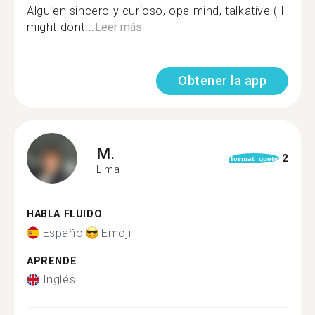
Alguien sincero y curioso, ope mind, talkative ( I
might dont...
Leer más
Obtener la app
M.
2
format_quote
Lima
HABLA FLUIDO
Español
Emoji
APRENDE
Inglés