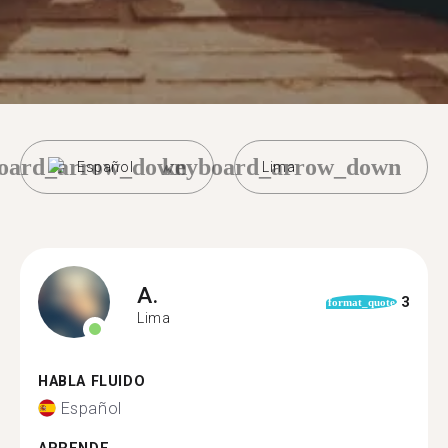
oard_arrow_down
keyboard_arrow_down
Español
Lima
A.
3
format_quote
Lima
HABLA FLUIDO
Español