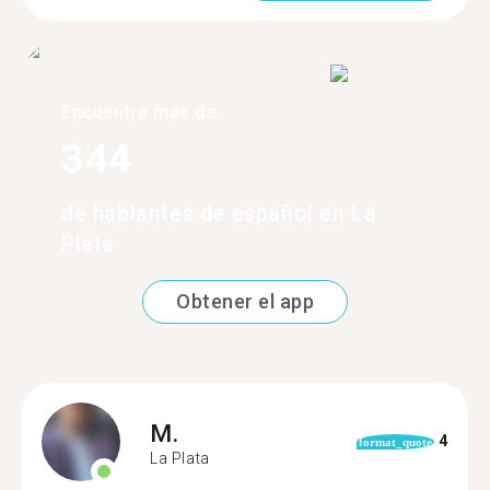
Encuentra más de
344
de hablantes de español en La
Plata
Obtener el app
M.
4
format_quote
La Plata