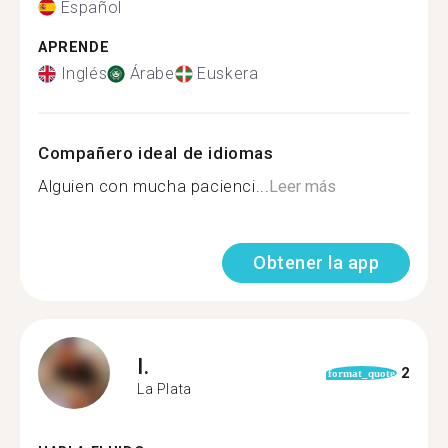
Español
APRENDE
Inglés
Árabe
Euskera
Compañero ideal de idiomas
Alguien con mucha pacienci...
Leer más
Obtener la app
I.
2
format_quote
La Plata