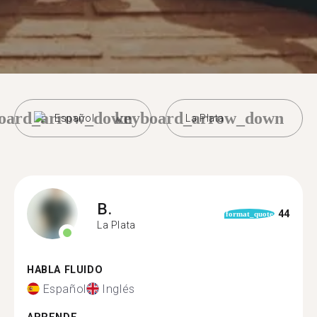
oard_arrow_down
keyboard_arrow_down
Español
La Plata
B.
44
format_quote
La Plata
HABLA FLUIDO
Español
Inglés