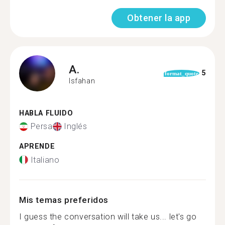
Obtener la app
A.
5
format_quote
Isfahan
HABLA FLUIDO
Persa
Inglés
APRENDE
Italiano
Mis temas preferidos
I guess the conversation will take us... let's go