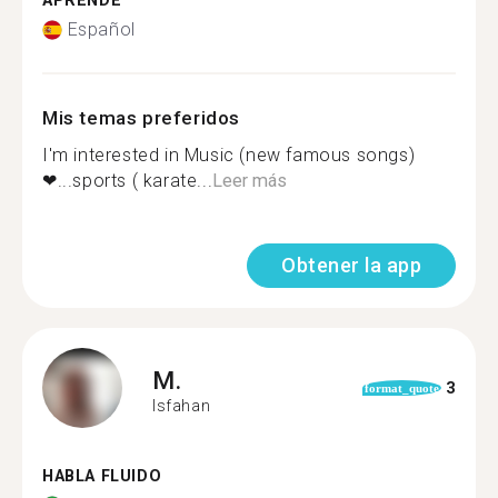
APRENDE
Español
Mis temas preferidos
I'm interested in Music (new famous songs)
❤...sports ( karate...
Leer más
Obtener la app
M.
3
format_quote
Isfahan
HABLA FLUIDO