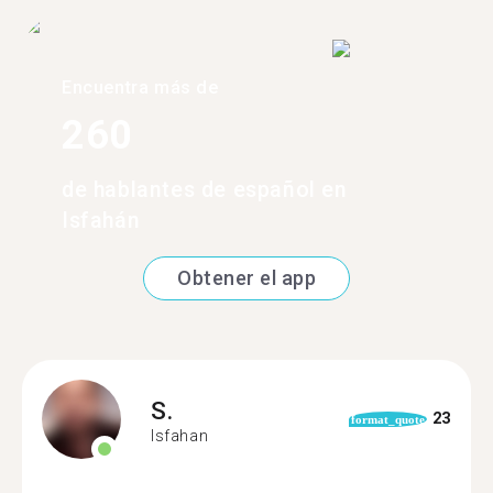
Encuentra más de
260
de hablantes de español en
Isfahán
Obtener el app
S.
23
format_quote
Isfahan