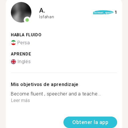
A.
1
format_quote
Isfahan
HABLA FLUIDO
Persa
APRENDE
Inglés
Mis objetivos de aprendizaje
Become fluent , speecher and a teache...
Leer más
Obtener la app