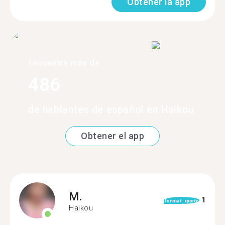
Obtener la app
Encuentra más de
486
de hablantes de español en Haikou
Obtener el app
M.
1
format_quote
Haikou