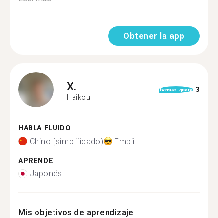
Obtener la app
X.
3
format_quote
Haikou
HABLA FLUIDO
Chino (simplificado)
Emoji
APRENDE
Japonés
Mis objetivos de aprendizaje