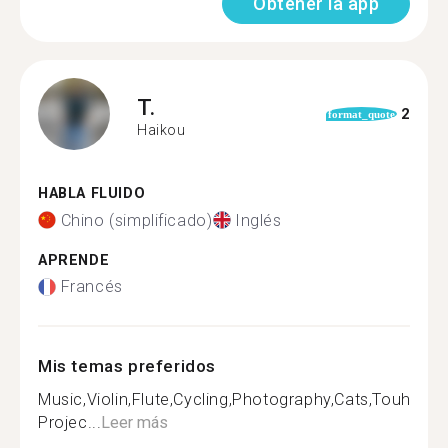
Obtener la app
T.
2
format_quote
Haikou
HABLA FLUIDO
Chino (simplificado)
Inglés
APRENDE
Francés
Mis temas preferidos
Music,Violin,Flute,Cycling,Photography,Cats,Touhou
Projec...
Leer más