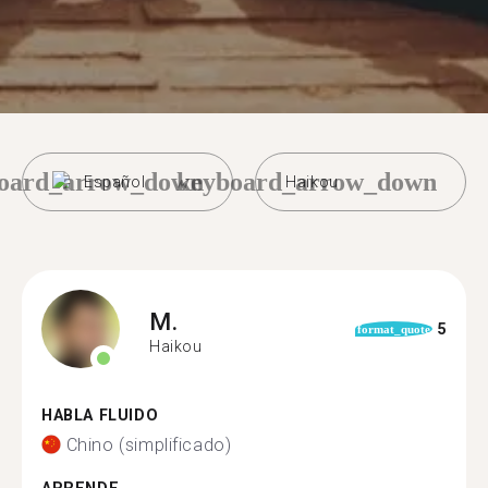
oard_arrow_down
keyboard_arrow_down
Español
Haikou
M.
5
format_quote
Haikou
HABLA FLUIDO
Chino (simplificado)