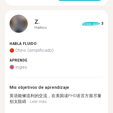
Z.
3
format_quote
Haikou
HABLA FLUIDO
Chino (simplificado)
APRENDE
Inglés
Mis objetivos de aprendizaje
英语能够流利的交流，在美国读PHD语言方面尽量
别太阻碍...
Leer más