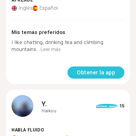
APRENDE
Inglés
Español
Mis temas preferidos
I like chatting, drinking tea and climbing
mountains...
Leer más
Obtener la app
Y.
15
format_quote
Haikou
HABLA FLUIDO