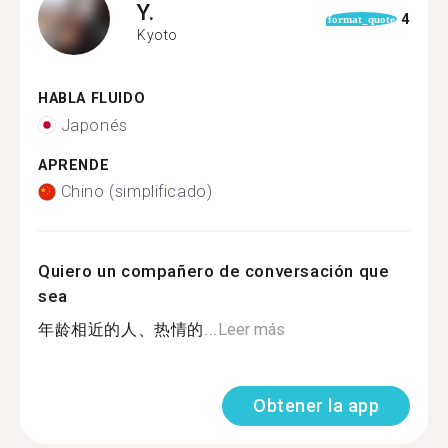
Y.
4
format_quote
Kyoto
HABLA FLUIDO
Japonés
APRENDE
Chino (simplificado)
Quiero un compañero de conversación que
sea
年龄相近的人、热情的...
Leer más
Obtener la app