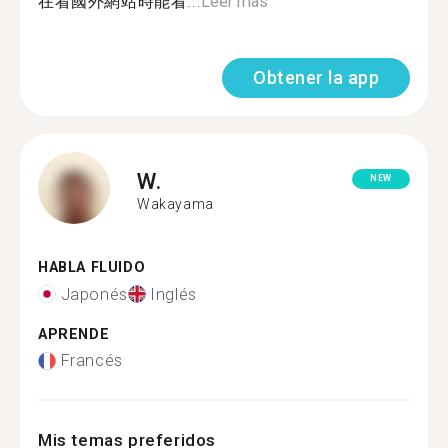
在看國外網站時能看...
Leer más
Obtener la app
W.
NEW
Wakayama
HABLA FLUIDO
Japonés
Inglés
APRENDE
Francés
Mis temas preferidos