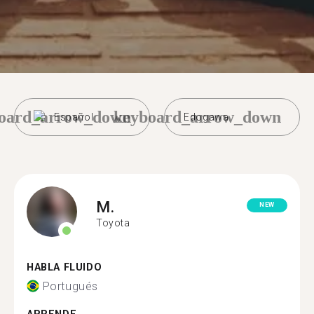
oard_arrow_down
keyboard_arrow_down
Español
Edogawa
M.
NEW
Toyota
HABLA FLUIDO
Portugués