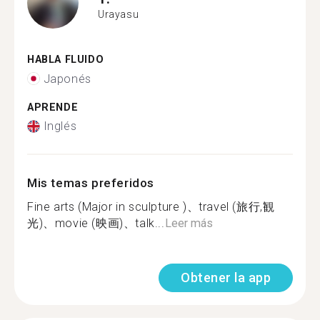
Urayasu
HABLA FLUIDO
Japonés
APRENDE
Inglés
Mis temas preferidos
Fine arts (Major in sculpture )、travel (旅行,観
光)、movie (映画)、talk...
Leer más
Obtener la app