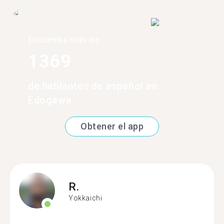
Encuentra más de
1369
de hablantes de español en
Edogawa
Obtener el app
R.
Yokkaichi