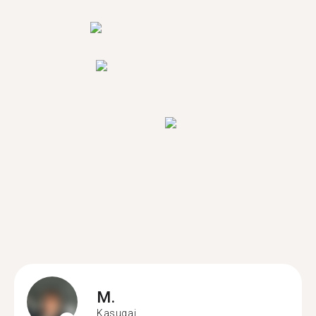
M.
Kasugai