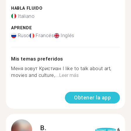
HABLA FLUIDO
Italiano
APRENDE
Ruso
Francés
Inglés
Mis temas preferidos
Меня зовут Кристиан I like to talk about art,
movies and culture,...
Leer más
Obtener la app
B.
6
format_quote