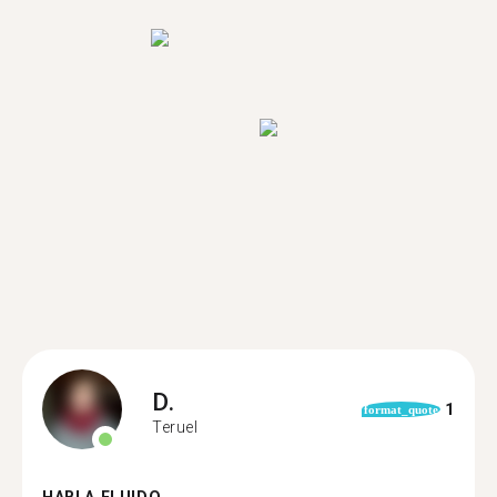
D.
1
format_quote
Teruel