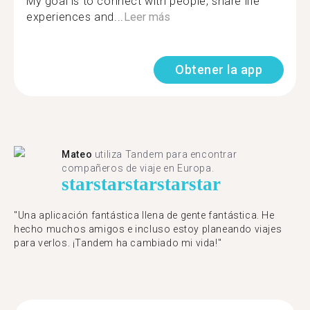
My goal is to connect with people, share life
experiences and...
Leer más
Obtener la app
Mateo
utiliza Tandem para encontrar
compañeros de viaje en Europa.
star
star
star
star
star
"Una aplicación fantástica llena de gente fantástica. He
hecho muchos amigos e incluso estoy planeando viajes
para verlos. ¡Tandem ha cambiado mi vida!"