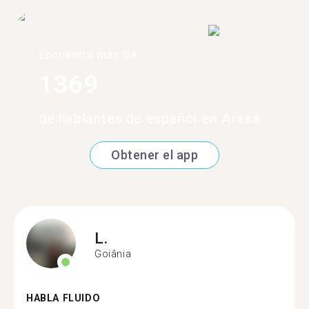
Encuentra más de
1369
de hablantes de español en Araxá
Obtener el app
L.
Goiânia
HABLA FLUIDO