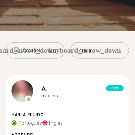
oard_arrow_down
keyboard_arrow_down
Español
Araxá
A.
NEW
Diadema
HABLA FLUIDO
Portugués
Inglés