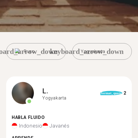
oard_arrow_down
keyboard_arrow_down
Ruso
Yogyakarta
L.
2
format_quote
Yogyakarta
HABLA FLUIDO
Indonesio
Javanés