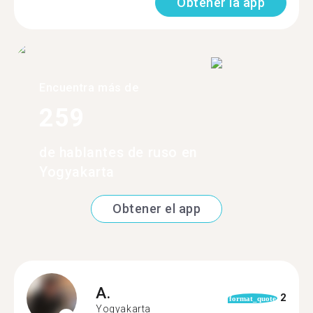
Obtener la app
Encuentra más de
259
de hablantes de ruso en
Yogyakarta
Obtener el app
A.
2
format_quote
Yogyakarta