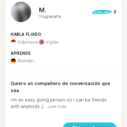
M.
2
format_quote
Yogyakarta
HABLA FLUIDO
Indonesio
Inglés
APRENDE
Alemán
Quiero un compañero de conversación que
sea
i’m an easy going person so i can be friends
with anybody ;)...
Leer más