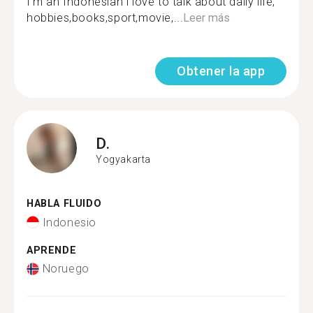
I'm an Indonesian i love to talk about daily life,
hobbies,books,sport,movie,...
Leer más
Obtener la app
D.
Yogyakarta
HABLA FLUIDO
Indonesio
APRENDE
Noruego