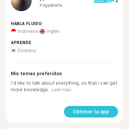
2
format_quote
Yogyakarta
HABLA FLUIDO
Indonesio
Inglés
APRENDE
Coreano
Mis temas preferidos
I'd like to talk about everything, so that i can get
more knowledge...
Leer más
Obtener la app