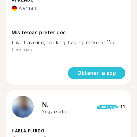
APRENDE
Alemán
Mis temas preferidos
I like traveling, cooking, baking, make coffee ...
Leer más
Obtener la app
N.
11
format_quote
Yogyakarta
HABLA FLUIDO