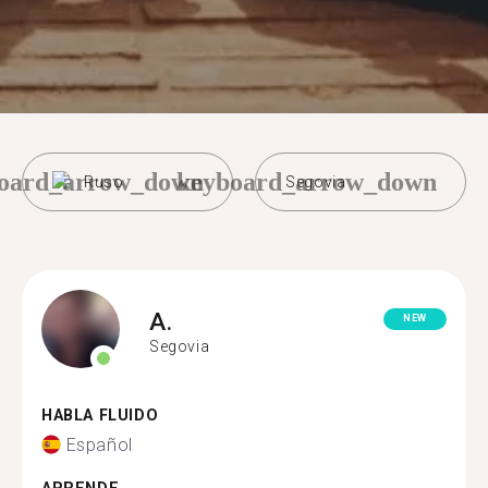
oard_arrow_down
keyboard_arrow_down
Ruso
Segovia
A.
NEW
Segovia
HABLA FLUIDO
Español