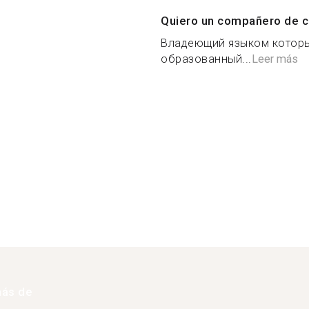
Quiero un compañero de c
Владеющий языком которы
образованный...
Leer más
más de