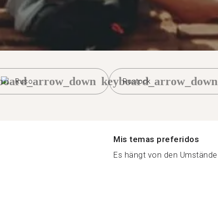
board_arrow_down
keyboard_arrow_down
Ruso
Rostock
Mis temas preferidos
Es hängt von den Umständen 