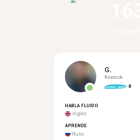
16
de hablan
G.
Rostock
8
format_quote
HABLA FLUIDO
Inglés
APRENDE
Ruso