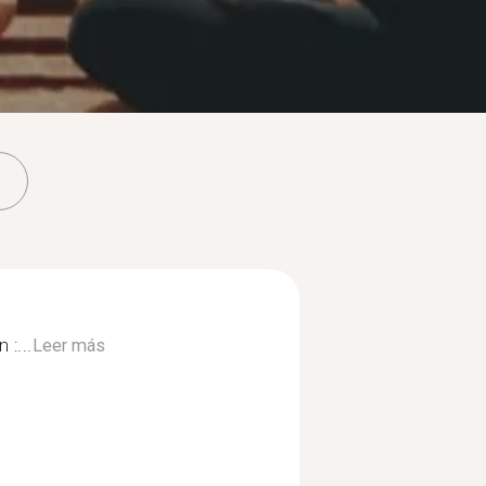
:...
Leer más