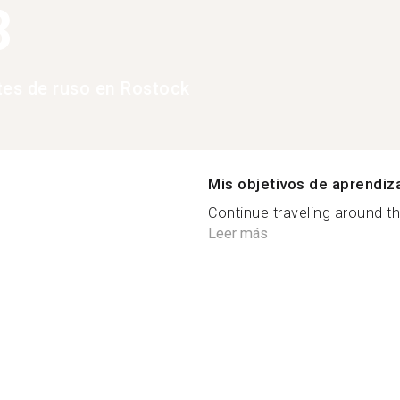
3
tes de ruso en Rostock
Mis objetivos de aprendiz
Continue traveling around th
Leer más