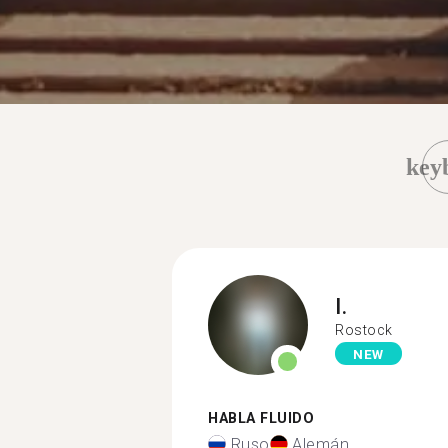
key
I.
Rostock
NEW
HABLA FLUIDO
Ruso
Alemán