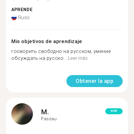
APRENDE
Ruso
Mis objetivos de aprendizaje
гооворить свободно на русском, умение
обсуждать на русско...
Leer más
Obtener la app
M.
NEW
Passau