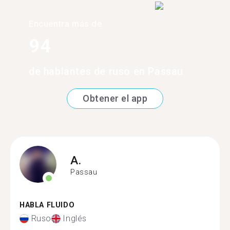
Encuentra más de
94
de hablantes de ruso en Passau
Obtener el app
A.
Passau
HABLA FLUIDO
Ruso
Inglés