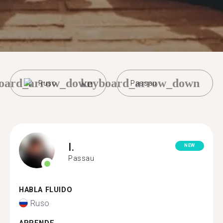
oard_arrow_down
keyboard_arrow_down
Ruso
Passau
I.
NEW
Passau
HABLA FLUIDO
Ruso