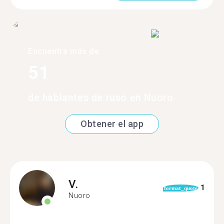
Encuentra más de
51
de hablantes de ruso en Nuoro
Obtener el app
V.
1
format_quote
Nuoro