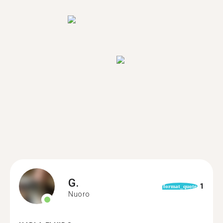
G.
1
format_quote
Nuoro