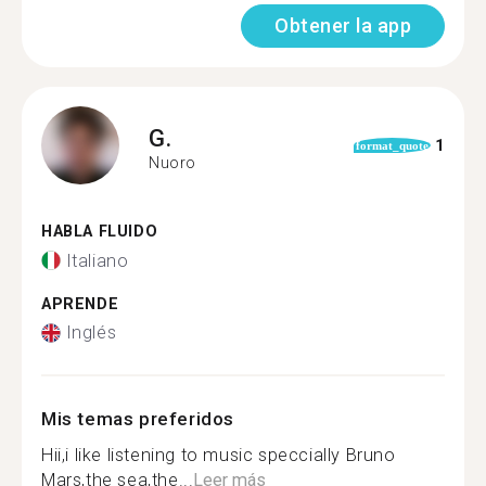
Obtener la app
G.
1
format_quote
Nuoro
HABLA FLUIDO
Italiano
APRENDE
Inglés
Mis temas preferidos
Hii,i like listening to music speccially Bruno
Mars,the sea,the...
Leer más