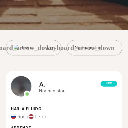
oard_arrow_down
keyboard_arrow_down
Ruso
Northampton
A.
NEW
Northampton
HABLA FLUIDO
Ruso
Letón