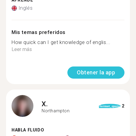
APRENDE
Inglés
Mis temas preferidos
How quick can I get knowledge of englis...
Leer más
Obtener la app
X.
2
format_quote
Northampton
HABLA FLUIDO