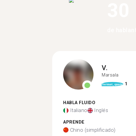
30
de hablan
V.
Marsala
1
format_quote
HABLA FLUIDO
Italiano
Inglés
APRENDE
Chino (simplificado)