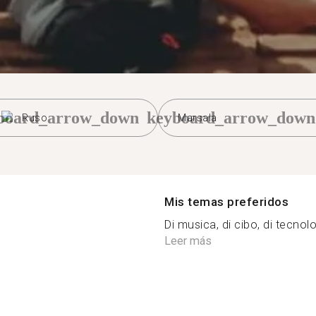
board_arrow_down
keyboard_arrow_down
Ruso
Marsala
Mis temas preferidos
Di musica, di cibo, di tecnol
Leer más