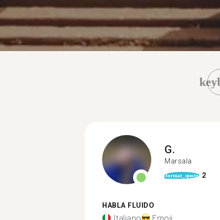
key
G.
Marsala
2
format_quote
HABLA FLUIDO
Italiano
Emoji