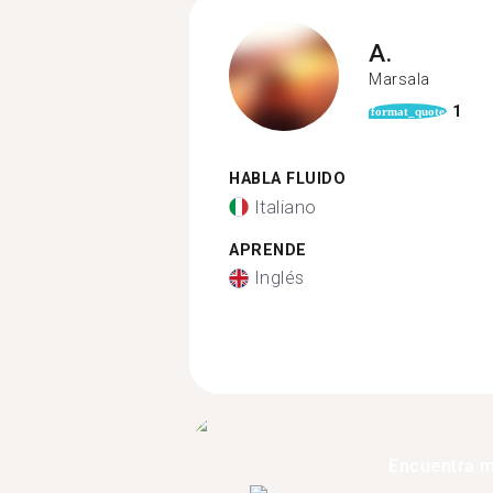
A.
Marsala
1
format_quote
HABLA FLUIDO
Italiano
APRENDE
Inglés
Encuentra 