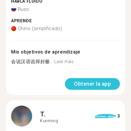
HABLA FLUIDO
Ruso
APRENDE
Chino (simplificado)
Mis objetivos de aprendizaje
会说汉语说得好极...
Leer más
Obtener la app
T.
3
format_quote
Kunming