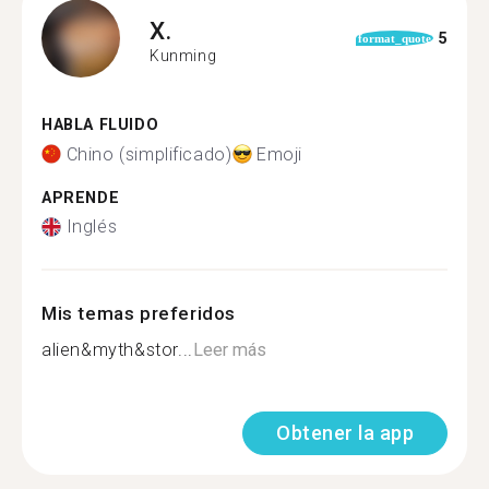
X.
5
format_quote
Kunming
HABLA FLUIDO
Chino (simplificado)
Emoji
APRENDE
Inglés
Mis temas preferidos
alien&myth&stor...
Leer más
Obtener la app