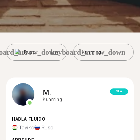
oard_arrow_down
keyboard_arrow_down
Ruso
Kunming
M.
NEW
Kunming
HABLA FLUIDO
Tayiko
Ruso