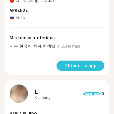
Chino (simplificado)
APRENDE
Ruso
Mis temas preferidos
저는 한국어 학과 학생입니...
Leer más
Obtener la app
L.
3
format_quote
Kunming
HABLA FLUIDO