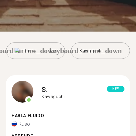
oard_arrow_down
keyboard_arrow_down
Ruso
Kawaguchi
S.
NEW
Kawaguchi
HABLA FLUIDO
Ruso