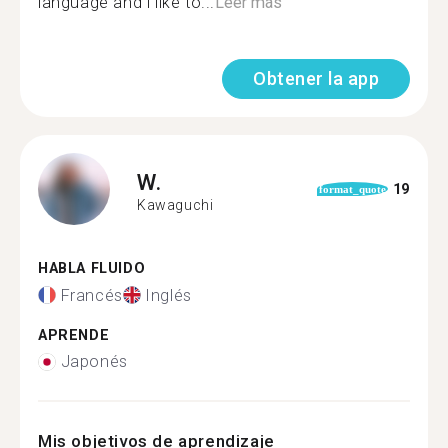
language and i like to...
Leer más
Obtener la app
W.
19
format_quote
Kawaguchi
HABLA FLUIDO
Francés
Inglés
APRENDE
Japonés
Mis objetivos de aprendizaje