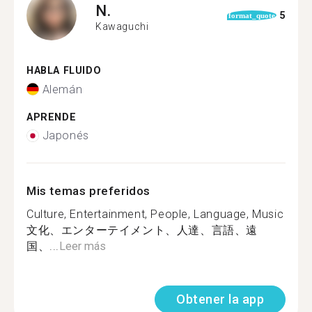
N.
5
format_quote
Kawaguchi
HABLA FLUIDO
Alemán
APRENDE
Japonés
Mis temas preferidos
Culture, Entertainment, People, Language, Music
文化、エンターテイメント、人達、言語、遠
国、...
Leer más
Obtener la app