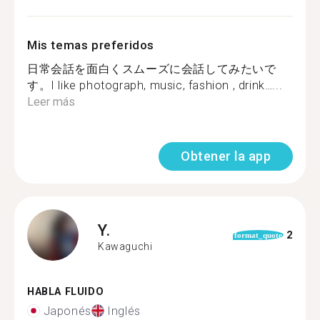
Mis temas preferidos
日常会話を面白くスムーズに会話してみたいで
す。I like photograph, music, fashion , drink…...
Leer más
Obtener la app
Y.
2
format_quote
Kawaguchi
HABLA FLUIDO
Japonés
Inglés