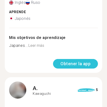
Inglés
Ruso
APRENDE
Japonés
Mis objetivos de aprendizaje
Japanes...
Leer más
Obtener la app
A.
5
format_quote
Kawaguchi