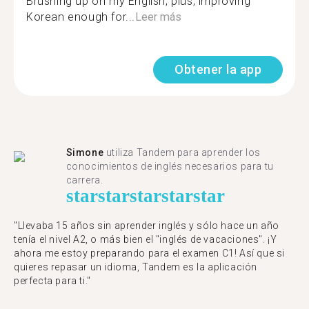
Brushing up on my English, plus, improving
Korean enough for...
Leer más
Obtener la app
Simone
utiliza Tandem para aprender los
conocimientos de inglés necesarios para tu
carrera.
star
star
star
star
star
"Llevaba 15 años sin aprender inglés y sólo hace un año
tenía el nivel A2, o más bien el "inglés de vacaciones". ¡Y
ahora me estoy preparando para el examen C1! Así que si
quieres repasar un idioma, Tandem es la aplicación
perfecta para ti."