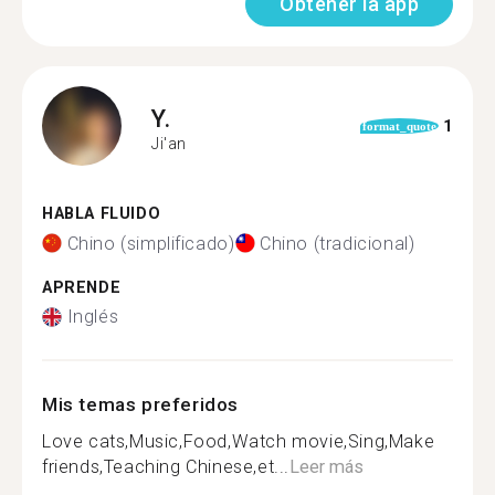
Obtener la app
Y.
1
format_quote
Ji'an
HABLA FLUIDO
Chino (simplificado)
Chino (tradicional)
APRENDE
Inglés
Mis temas preferidos
Love cats,Music,Food,Watch movie,Sing,Make
friends,Teaching Chinese,et...
Leer más