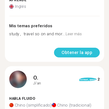
APRENDE
Inglés
Mis temas preferidos
study、travel so on and mor...
Leer más
Obtener la app
O.
2
format_quote
Ji'an
HABLA FLUIDO
Chino (simplificado)
Chino (tradicional)