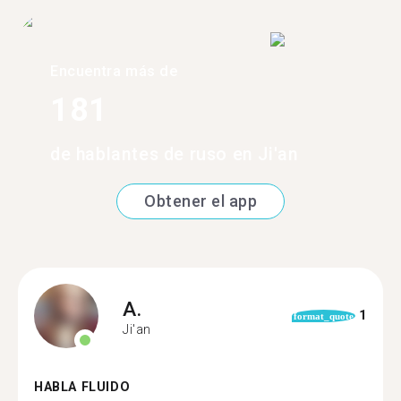
Encuentra más de
181
de hablantes de ruso en Ji'an
Obtener el app
A.
1
format_quote
Ji'an
HABLA FLUIDO