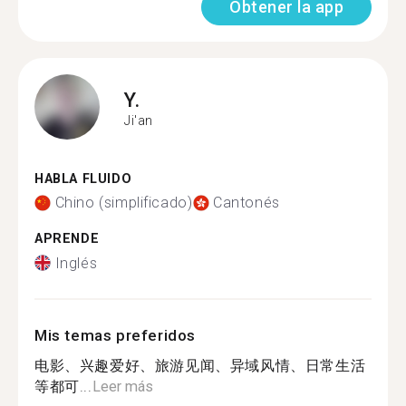
Obtener la app
Y.
Ji'an
HABLA FLUIDO
Chino (simplificado)
Cantonés
APRENDE
Inglés
Mis temas preferidos
电影、兴趣爱好、旅游见闻、异域风情、日常生活
等都可...
Leer más