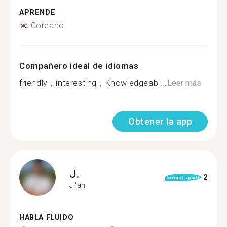
APRENDE
Coreano
Compañero ideal de idiomas
friendly，interesting，Knowledgeabl...
Leer más
Obtener la app
J.
2
format_quote
Ji'an
HABLA FLUIDO