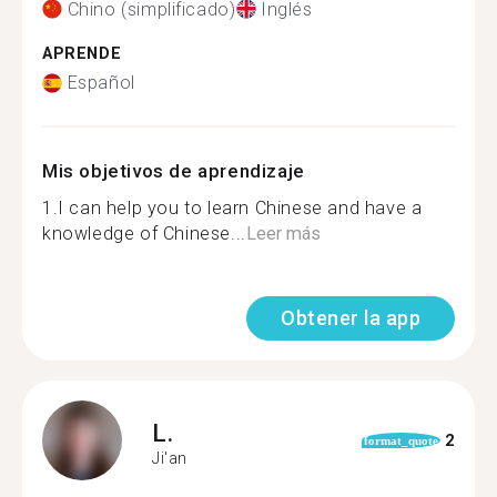
Chino (simplificado)
Inglés
APRENDE
Español
Mis objetivos de aprendizaje
1.I can help you to learn Chinese and have a
knowledge of Chinese...
Leer más
Obtener la app
L.
2
format_quote
Ji'an