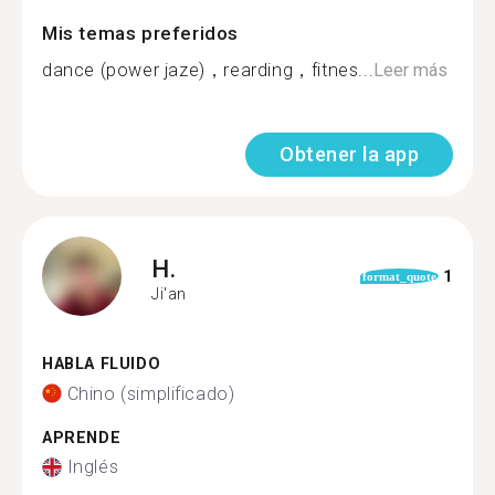
Mis temas preferidos
dance (power jaze)，rearding，fitnes...
Leer más
Obtener la app
H.
1
format_quote
Ji'an
HABLA FLUIDO
Chino (simplificado)
APRENDE
Inglés