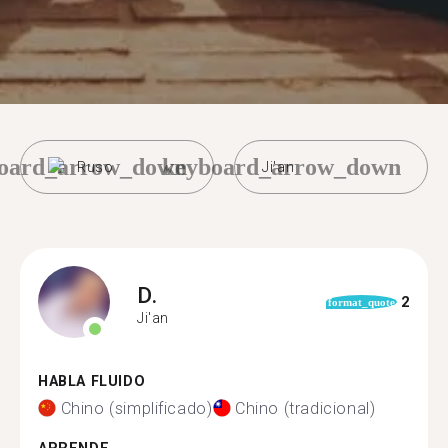
oard_arrow_down
keyboard_arrow_down
Ruso
Ji'an
D.
2
format_quote
Ji'an
HABLA FLUIDO
Chino (simplificado)
Chino (tradicional)