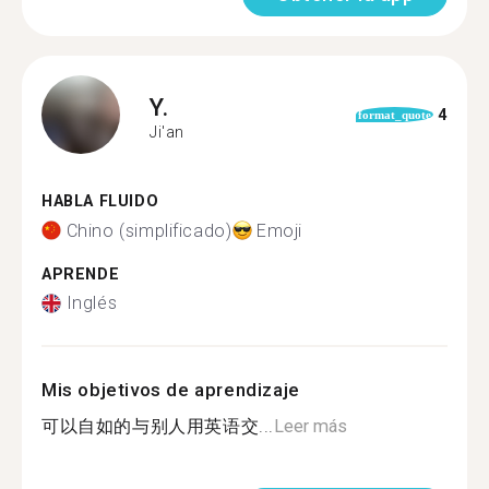
Y.
4
format_quote
Ji'an
HABLA FLUIDO
Chino (simplificado)
Emoji
APRENDE
Inglés
Mis objetivos de aprendizaje
可以自如的与别人用英语交...
Leer más