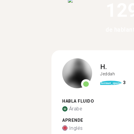
12
de hablan
H.
Jeddah
3
format_quote
HABLA FLUIDO
Árabe
APRENDE
Inglés