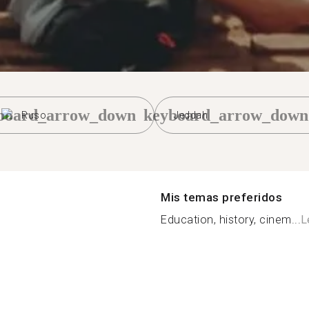
board_arrow_down
keyboard_arrow_down
Ruso
Jeddah
Mis temas preferidos
Education, history, cinem...
L