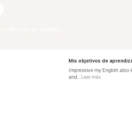
9
tes de ruso en Jeddah
Mis objetivos de aprendiz
Impressive my English also l
and...
Leer más