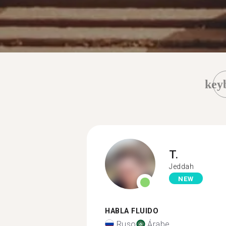
key
T.
Jeddah
NEW
HABLA FLUIDO
Ruso
Árabe