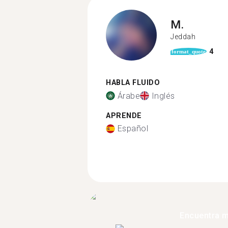
M.
Jeddah
4
format_quote
HABLA FLUIDO
Árabe
Inglés
APRENDE
Español
Encuentra 