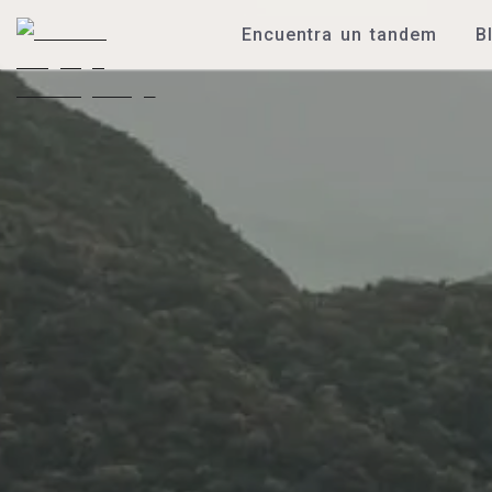
Encuentra un tandem
B