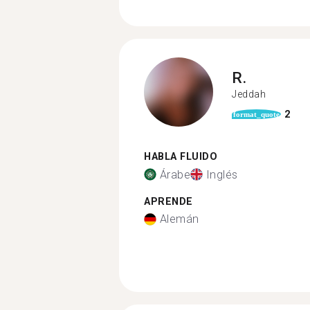
R.
Jeddah
2
format_quote
HABLA FLUIDO
Árabe
Inglés
APRENDE
Alemán