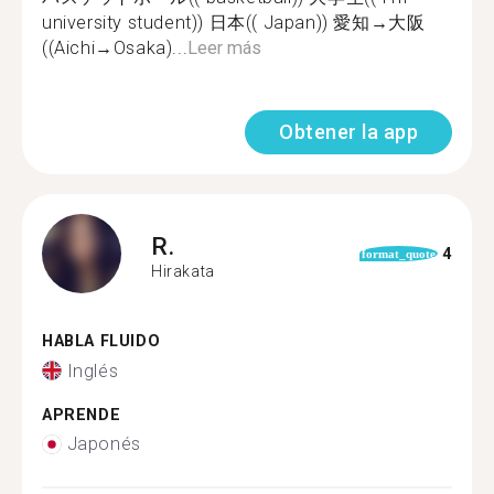
university student)) 日本(( Japan)) 愛知→大阪
((Aichi→Osaka)...
Leer más
Obtener la app
R.
4
format_quote
Hirakata
HABLA FLUIDO
Inglés
APRENDE
Japonés