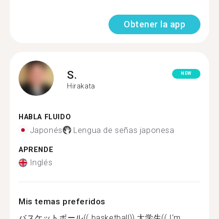
Obtener la app
S.
NEW
Hirakata
HABLA FLUIDO
Japonés
Lengua de señas japonesa
APRENDE
Inglés
Mis temas preferidos
バスケットボール(( basketball)) 大学生(( I‘m