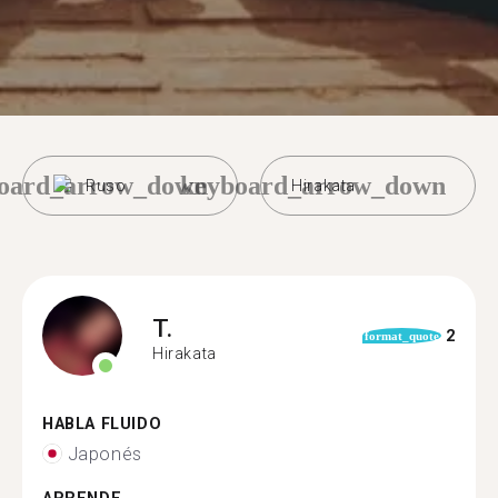
oard_arrow_down
keyboard_arrow_down
Ruso
Hirakata
T.
2
format_quote
Hirakata
HABLA FLUIDO
Japonés