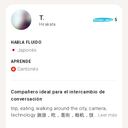
T.
5
format_quote
Hirakata
HABLA FLUIDO
Japonés
APRENDE
Cantonés
Compañero ideal para el intercambio de
conversación
trip, eating, walking around the city, camera,
technology 旅游，吃，逛街，相机，技...
Leer más