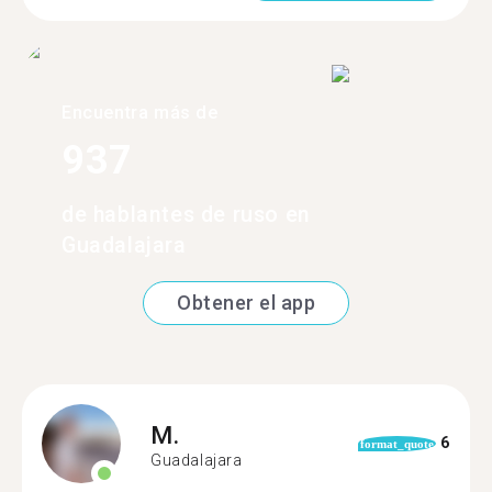
Encuentra más de
937
de hablantes de ruso en
Guadalajara
Obtener el app
M.
6
format_quote
Guadalajara