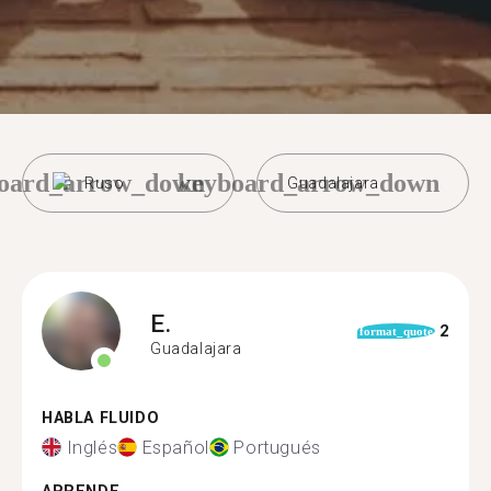
oard_arrow_down
keyboard_arrow_down
Ruso
Guadalajara
E.
2
format_quote
Guadalajara
HABLA FLUIDO
Inglés
Español
Portugués