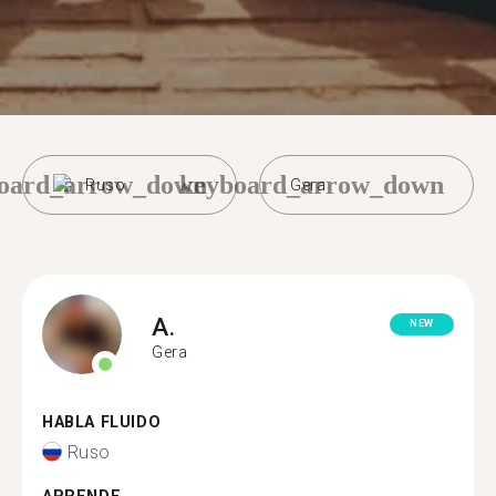
oard_arrow_down
keyboard_arrow_down
Ruso
Gera
A.
NEW
Gera
HABLA FLUIDO
Ruso