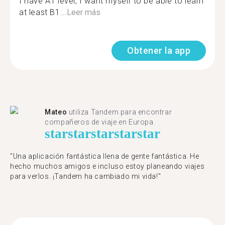
I have A1 level, I want myself to be able to learn
at least B1...
Leer más
Obtener la app
Mateo
utiliza Tandem para encontrar
compañeros de viaje en Europa.
star
star
star
star
star
"Una aplicación fantástica llena de gente fantástica. He
hecho muchos amigos e incluso estoy planeando viajes
para verlos. ¡Tandem ha cambiado mi vida!"