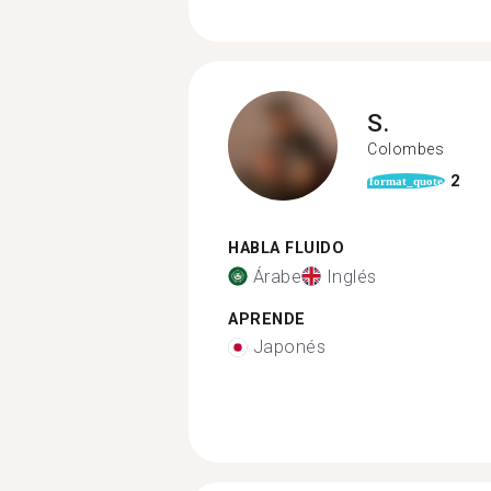
S.
Colombes
2
format_quote
HABLA FLUIDO
Árabe
Inglés
APRENDE
Japonés