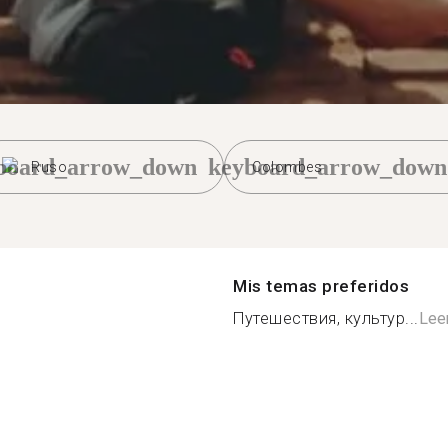
board_arrow_down
keyboard_arrow_down
Ruso
Colombes
Mis temas preferidos
Путешествия, культур...
Lee