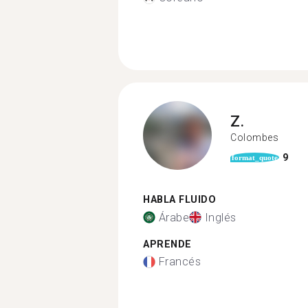
Z.
Colombes
9
format_quote
HABLA FLUIDO
Árabe
Inglés
APRENDE
Francés