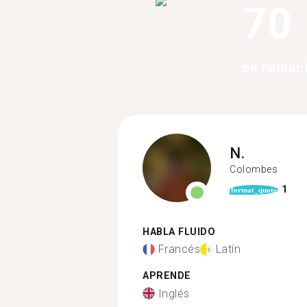
70
de hablan
N.
Colombes
1
format_quote
HABLA FLUIDO
Francés
Latín
APRENDE
Inglés