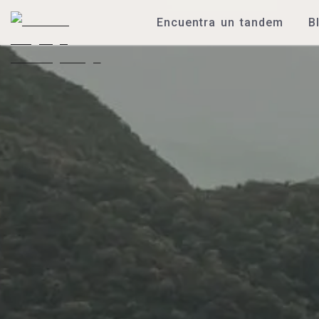
Encuentra un tandem
B