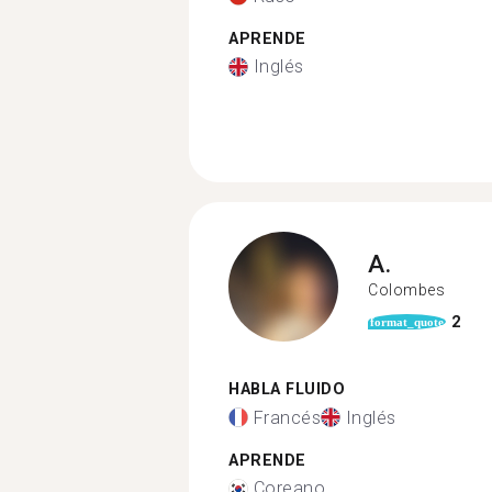
APRENDE
Inglés
A.
Colombes
2
format_quote
HABLA FLUIDO
Francés
Inglés
APRENDE
Coreano