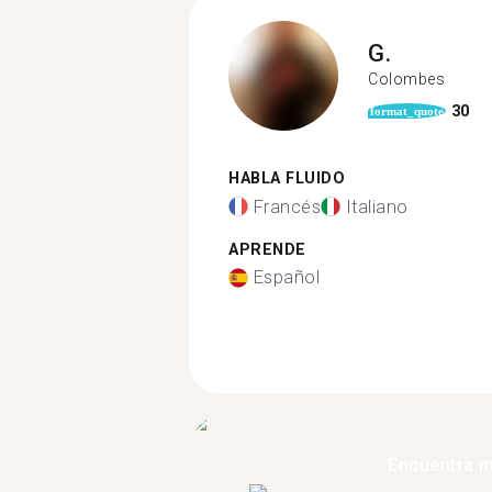
G.
Colombes
30
format_quote
HABLA FLUIDO
Francés
Italiano
APRENDE
Español
Encuentra 