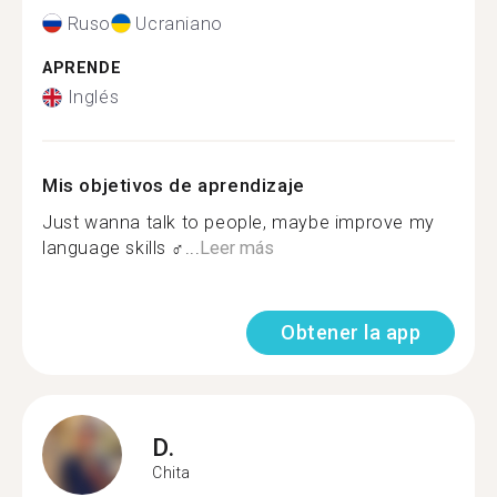
Ruso
Ucraniano
APRENDE
Inglés
Mis objetivos de aprendizaje
Just wanna talk to people, maybe improve my
language skills ‍♂...
Leer más
Obtener la app
D.
Chita