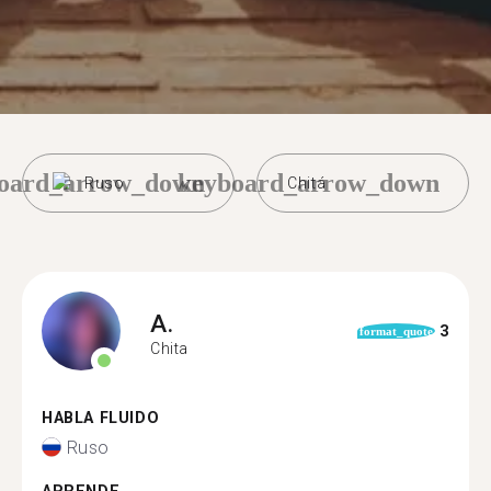
oard_arrow_down
keyboard_arrow_down
Ruso
Chitá
A.
3
format_quote
Chita
HABLA FLUIDO
Ruso