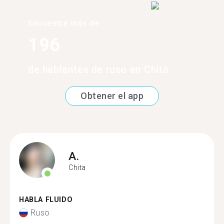
Encuentra más de
196
de hablantes de ruso en Chitá
Obtener el app
A.
Chita
HABLA FLUIDO
Ruso