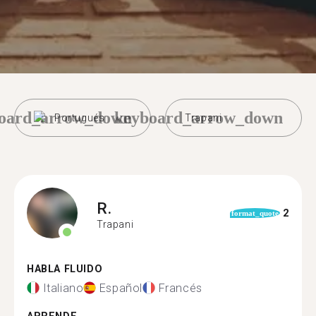
oard_arrow_down
keyboard_arrow_down
Portugués
Trapani
R.
2
format_quote
Trapani
HABLA FLUIDO
Italiano
Español
Francés