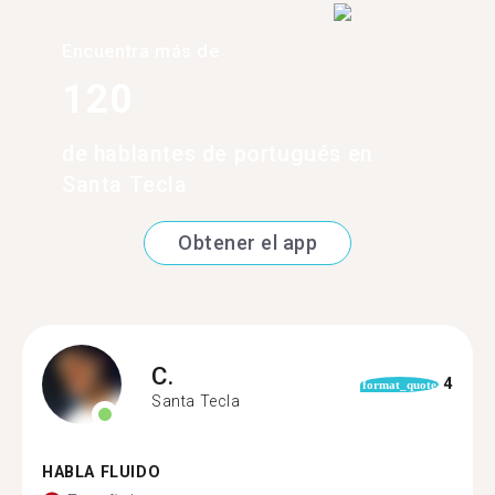
Encuentra más de
120
de hablantes de portugués en
Santa Tecla
Obtener el app
C.
4
format_quote
Santa Tecla
HABLA FLUIDO