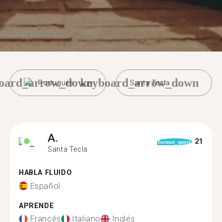
oard_arrow_down
keyboard_arrow_down
Portugués
Santa Tecla
A.
21
format_quote
Santa Tecla
HABLA FLUIDO
Español
APRENDE
Francés
Italiano
Inglés