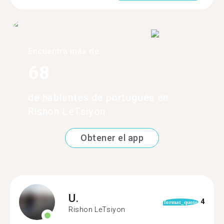
Encuentra más de
68
de hablantes de portugués en
Rishon LeTsiyon
Obtener el app
U.
4
format_quote
Rishon LeTsiyon