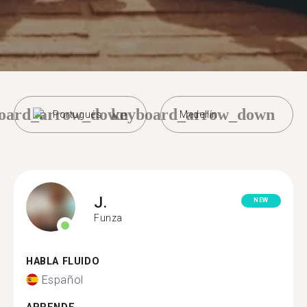
oard_arrow_down
keyboard_arrow_down
Portugués
Medellín
J.
NEW
Funza
HABLA FLUIDO
Español