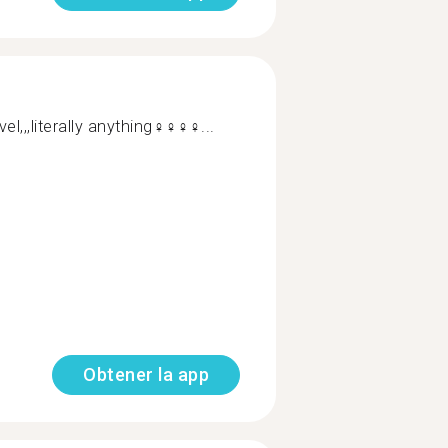
,literally anything‍♀️‍♀️‍♀️‍♀...
Obtener la app