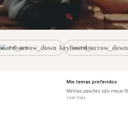
board_arrow_down
keyboard_arrow_down
Portugués
Las Vegas
Mis temas preferidos
Minhas paixões são meus fil
Leer más