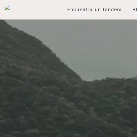
Encuentra un tandem
B