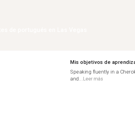
tes de portugués en Las Vegas
Mis objetivos de aprendiz
Speaking fluently in a Cherok
and...
Leer más