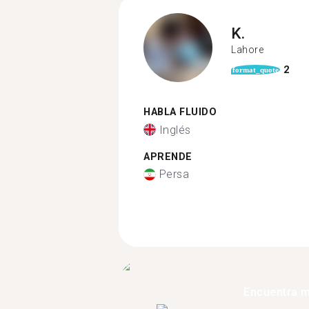
K.
Lahore
2
format_quote
HABLA FLUIDO
Inglés
APRENDE
Persa
Encuentra 