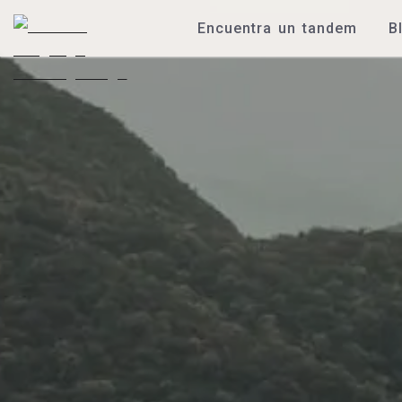
Encuentra un tandem
B