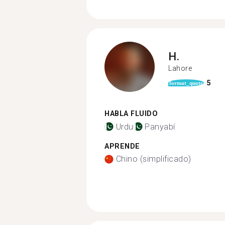
H.
Lahore
5
format_quote
HABLA FLUIDO
Urdu
Panyabí
APRENDE
Chino (simplificado)