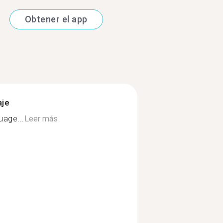
Obtener el app
aje
uage...
Leer más