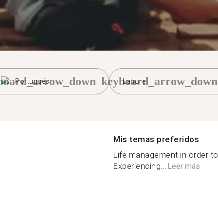
board_arrow_down
keyboard_arrow_down
Portugués
Lahore
Mis temas preferidos
Life management in order to
Experiencing...
Leer más