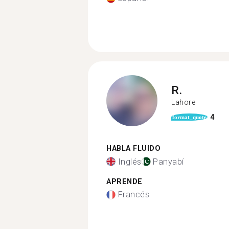
R.
Lahore
4
format_quote
HABLA FLUIDO
Inglés
Panyabí
APRENDE
Francés