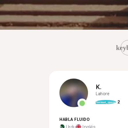
key
K.
Lahore
2
format_quote
HABLA FLUIDO
Urdu
Inglés