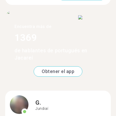
Encuentra más de
1369
de hablantes de portugués en
Jacareí
Obtener el app
G.
Jundiaí