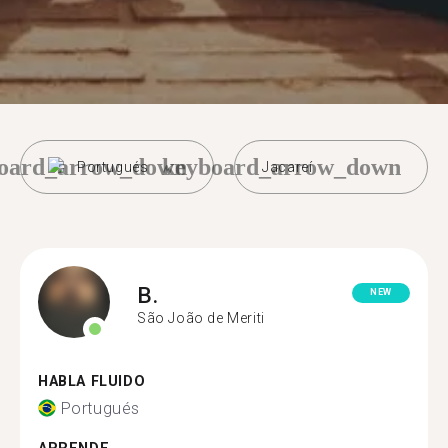
oard_arrow_down
keyboard_arrow_down
Portugués
Jacareí
B.
NEW
São João de Meriti
HABLA FLUIDO
Portugués