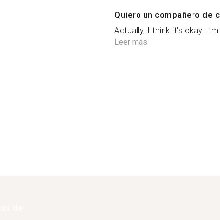
Quiero un compañero de c
Actually, I think it's okay. I'
Leer más
más de