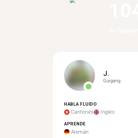
10
de hablan
J.
Guigang
HABLA FLUIDO
Cantonés
Inglés
APRENDE
Alemán