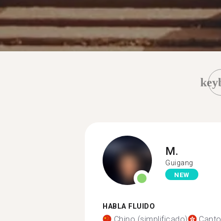
key
M.
Guigang
NEW
HABLA FLUIDO
Chino (simplificado)
Cant