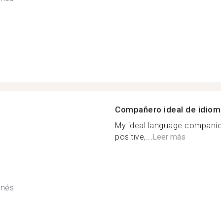
Compañero ideal de idio
My ideal language companion
positive,...
Leer más
onés