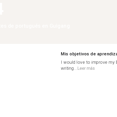
4
tes de portugués en Guigang
Mis objetivos de aprendiz
I would love to improve my En
writing...
Leer más