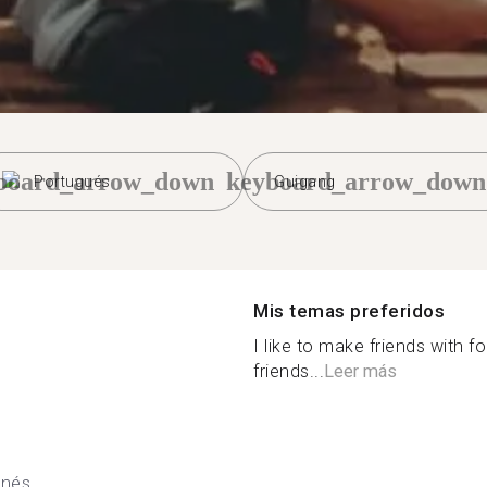
board_arrow_down
keyboard_arrow_down
Portugués
Guigang
Mis temas preferidos
I like to make friends with 
friends...
Leer más
onés