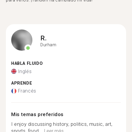
para verlos. ¡Tandem ha cambiado mi vida!"
R.
Durham
HABLA FLUIDO
Inglés
APRENDE
Francés
Mis temas preferidos
I enjoy discussing history, politics, music, art,
sports, food,...
Leer más