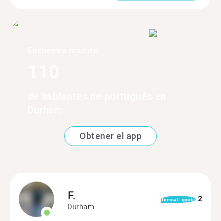
Encuentra más de
110
de hablantes de portugués en
Durham
Obtener el app
F.
2
format_quote
Durham