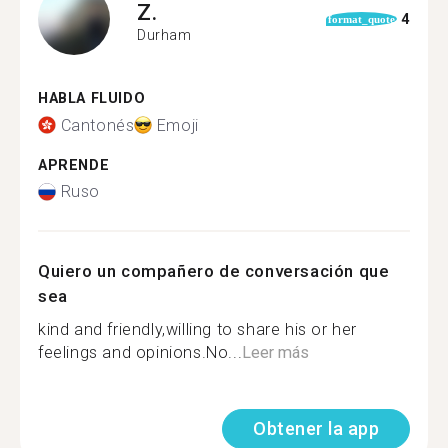
Z.
4
format_quote
Durham
HABLA FLUIDO
Cantonés
Emoji
APRENDE
Ruso
Quiero un compañero de conversación que
sea
kind and friendly,willing to share his or her
feelings and opinions.No...
Leer más
Obtener la app