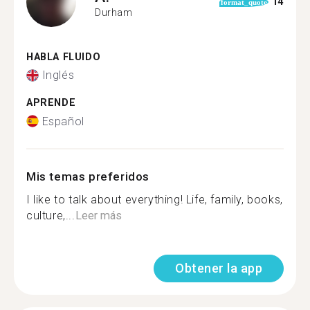
14
format_quote
Durham
HABLA FLUIDO
Inglés
APRENDE
Español
Mis temas preferidos
I like to talk about everything! Life, family, books,
culture,...
Leer más
Obtener la app