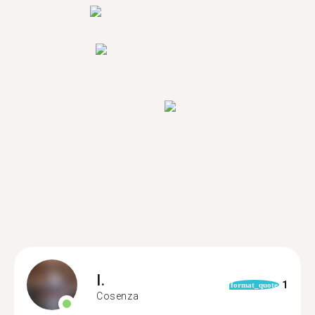
I.
1
format_quote
Cosenza