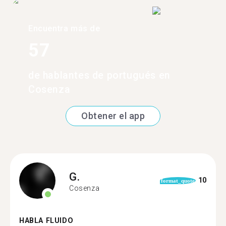
Encuentra más de
57
de hablantes de portugués en
Cosenza
Obtener el app
G.
10
format_quote
Cosenza
HABLA FLUIDO