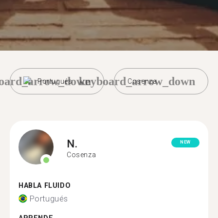
oard_arrow_down
keyboard_arrow_down
Portugués
Cosenza
N.
NEW
Cosenza
HABLA FLUIDO
Portugués