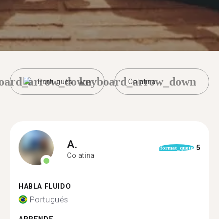
oard_arrow_down
keyboard_arrow_down
Portugués
Colatina
A.
5
format_quote
Colatina
HABLA FLUIDO
Portugués