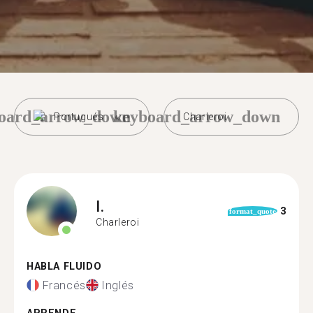
oard_arrow_down
keyboard_arrow_down
Portugués
Charleroi
I.
3
format_quote
Charleroi
HABLA FLUIDO
Francés
Inglés