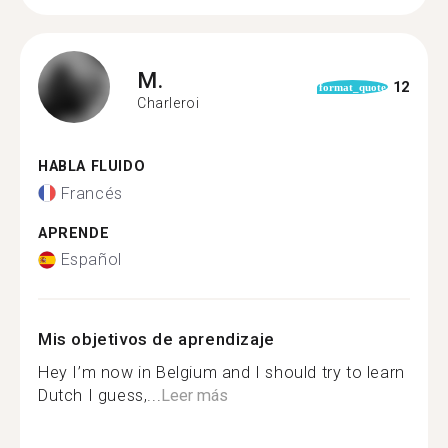
M.
12
format_quote
Charleroi
HABLA FLUIDO
Francés
APRENDE
Español
Mis objetivos de aprendizaje
Hey I’m now in Belgium and I should try to learn
Dutch I guess,...
Leer más