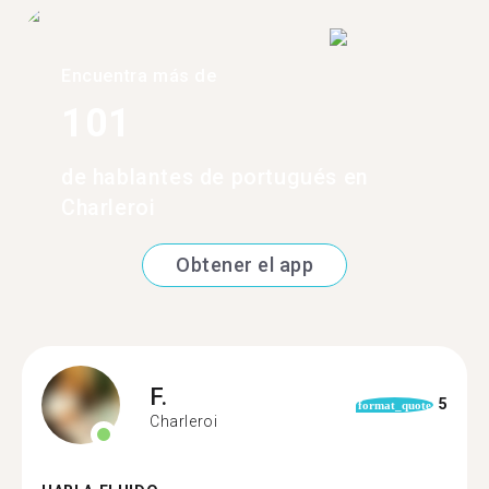
Encuentra más de
101
de hablantes de portugués en
Charleroi
Obtener el app
F.
5
format_quote
Charleroi