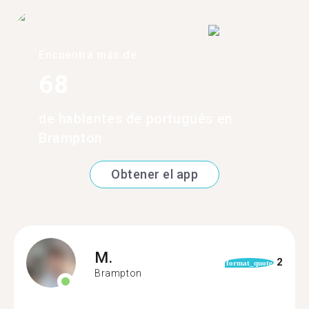
Encuentra más de
68
de hablantes de portugués en
Brampton
Obtener el app
M.
2
format_quote
Brampton