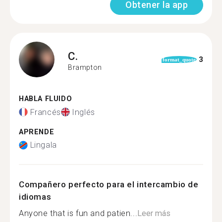
Obtener la app
C.
3
format_quote
Brampton
HABLA FLUIDO
Francés
Inglés
APRENDE
Lingala
Compañero perfecto para el intercambio de
idiomas
Anyone that is fun and patien...
Leer más