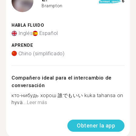
6
format_quote
Brampton
HABLA FLUIDO
Inglés
Español
APRENDE
Chino (simplificado)
Compañero ideal para el intercambio de
conversación
кто-нибудь хорош 誰でもいい kuka tahansa on
hyvä...
Leer más
Obtener la app