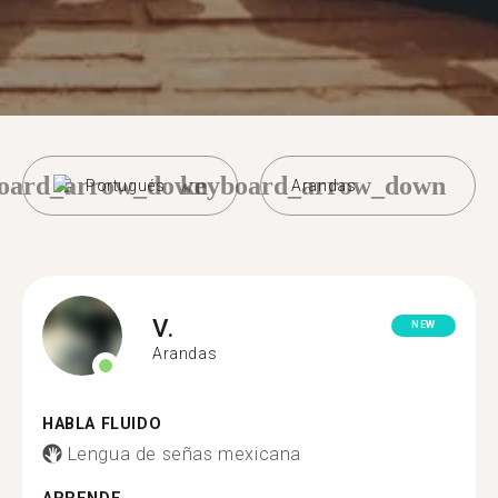
oard_arrow_down
keyboard_arrow_down
Portugués
Arandas
V.
NEW
Arandas
HABLA FLUIDO
Lengua de señas mexicana