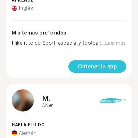
APRENDE
Inglés
Mis temas preferidos
I like it to do Sport, espacially football...
Leer más
Obtener la app
M.
1
format_quote
Ahlen
HABLA FLUIDO
Alemán