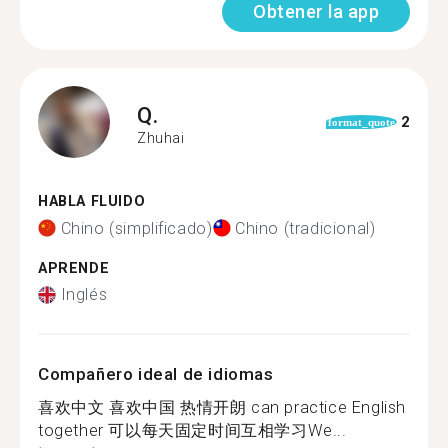
Obtener la app
Q.
2
format_quote
Zhuhai
HABLA FLUIDO
Chino (simplificado)
Chino (tradicional)
APRENDE
Inglés
Compañero ideal de idiomas
喜欢中文 喜欢中国 热情开朗 can practice English
together 可以每天固定时间互相学习We...