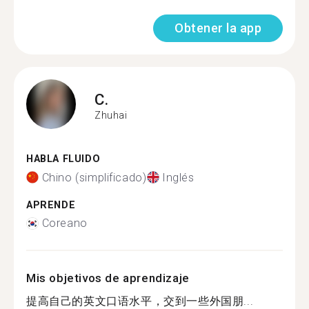
Obtener la app
C.
Zhuhai
HABLA FLUIDO
Chino (simplificado)
Inglés
APRENDE
Coreano
Mis objetivos de aprendizaje
提高自己的英文口语水平，交到一些外国朋...