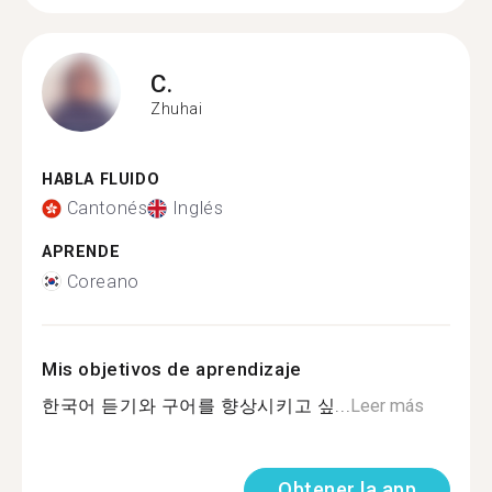
C.
Zhuhai
HABLA FLUIDO
Cantonés
Inglés
APRENDE
Coreano
Mis objetivos de aprendizaje
한국어 듣기와 구어를 향상시키고 싶...
Leer más
Obtener la app