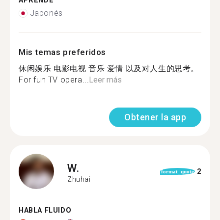
APRENDE
Japonés
Mis temas preferidos
休闲娱乐 电影电视 音乐 爱情 以及对人生的思考。
For fun TV opera...
Leer más
Obtener la app
W.
2
format_quote
Zhuhai
HABLA FLUIDO