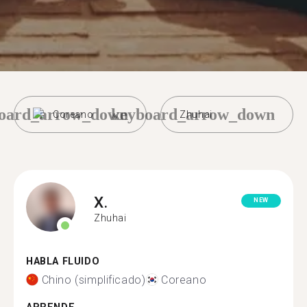
oard_arrow_down
keyboard_arrow_down
Coreano
Zhuhai
X.
NEW
Zhuhai
HABLA FLUIDO
Chino (simplificado)
Coreano