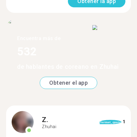
Obtener la app
Encuentra más de
532
de hablantes de coreano en Zhuhai
Obtener el app
Z.
1
format_quote
Zhuhai