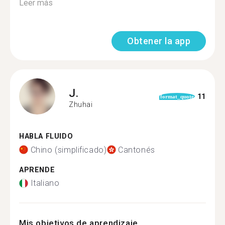
Leer más
Obtener la app
J.
11
format_quote
Zhuhai
HABLA FLUIDO
Chino (simplificado)
Cantonés
APRENDE
Italiano
Mis objetivos de aprendizaje