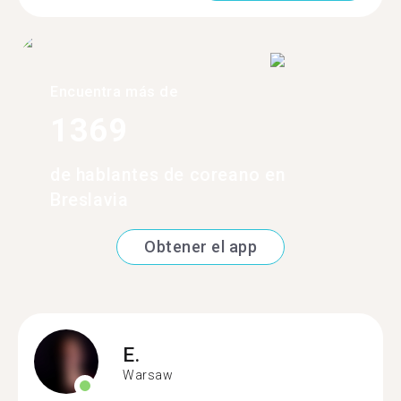
Encuentra más de
1369
de hablantes de coreano en
Breslavia
Obtener el app
E.
Warsaw