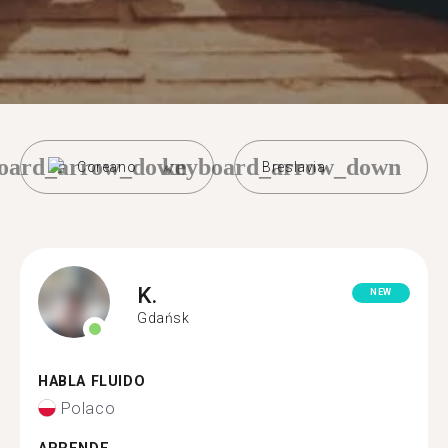
oard_arrow_down
keyboard_arrow_down
Coreano
Breslavia
K.
NEW
Gdańsk
HABLA FLUIDO
Polaco